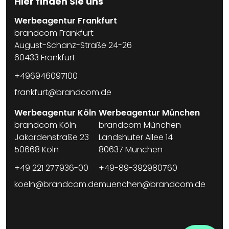
Hier finden Sie uns
Werbeagentur Frankfurt
brandcom Frankfurt
August-Schanz-Straße 24-26
60433 Frankfurt
+496946097100
frankfurt@brandcom.de
Werbeagentur Köln
Werbeagentur München
brandcom Köln
brandcom München
Jakordenstraße 23
Landshuter Allee 14
50668 Köln
80637 München
+49 221 277936-00
+49-89-392980760
koeln@brandcom.de
muenchen@brandcom.de