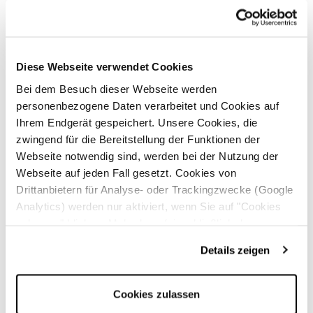
Fachbegriffen oder unerklärten Abkürzungen
sein
, um Nutzerinnen und Nutzer unterschiedlichen
Alters oder mit kognitiven Beeinträchtigungen
entgegenzukommen.
Diese Webseite verwendet Cookies
Interaktion
: Besonders für Nutzerinnen und Nutzer
Bei dem Besuch dieser Webseite werden
eines Smartphones sowie ältere Menschen mit
personenbezogene Daten verarbeitet und Cookies auf
motorischen Einschränkungen sind eine präzise
Ihrem Endgerät gespeichert. Unsere Cookies, die
auswählbare Linkplatzierung,
eine kontrastreiche
zwingend für die Bereitstellung der Funktionen der
Farbgestaltung und eine an mobile Endgeräte
Webseite notwendig sind, werden bei der Nutzung der
angepasste Gestaltung erforderlich
.
Webseite auf jeden Fall gesetzt. Cookies von
Drittanbietern für Analyse- oder Trackingzwecke (Google
Navigation
: Eine zugängliche Navigation für
Analytics) werden nur aktiviert, wenn Sie auf "Cookies
Nutzerinnen und Nutzer kleiner Displays oder einer
zulassen" klicken. Mehr dazu (einschließlich der
Bildschirmvergrößerung setzt
angepasste
Möglichkeit, die Einwilligungserklärung zu widerrufen)
Navigationswege und eine klare Website-
Details zeigen
erfahren Sie in unserer
Datenschutzerklärung
—
Struktur
voraus.
Impressum
.
Bedienung
: Für eine verbesserte Bedienbarkeit
Cookies zulassen
sollten Website-Elemente, insbesondere bei