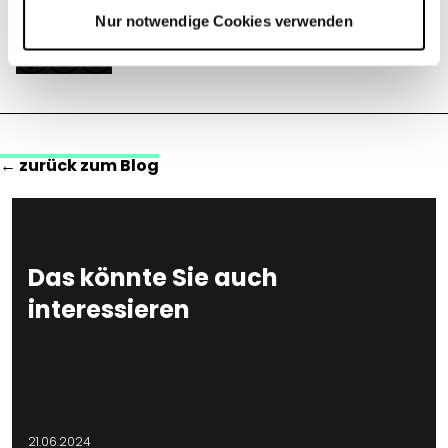
02.07.2020
Nur notwendige Cookies verwenden
teilen auf:
← zurück zum Blog
Das könnte Sie auch
interessieren
21.06.2024
1