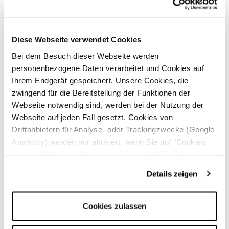
Interessenten sowie die Recruitingmöglichkeiten mit
LinkedIn Recruiting. Darüber hinaus bieten die
Gruppen und die Community Interaktion viele
Diese Webseite verwendet Cookies
interessante Möglichkeiten, mit der Zielgruppe in
Austausch zu treten. Doch das sparen wir uns gerne
Bei dem Besuch dieser Webseite werden
für ein persönliches Gespräch mit Ihnen auf ;-)
personenbezogene Daten verarbeitet und Cookies auf
Ihrem Endgerät gespeichert. Unsere Cookies, die
Möchten Sie direkt richtig auf LinkedIn starten? Oder
zwingend für die Bereitstellung der Funktionen der
Ihren LinkedIn-Auftritt erfolgreich ausbauen?
Webseite notwendig sind, werden bei der Nutzung der
Sprechen Sie uns gerne an und wir geben Ihnen eine
Webseite auf jeden Fall gesetzt. Cookies von
erste Einschätzung und Empfehlung zur optimalen
Drittanbietern für Analyse- oder Trackingzwecke (Google
Vorgehensweise.
Analytics) werden nur aktiviert, wenn Sie auf "Cookies
zulassen" klicken. Mehr dazu (einschließlich der
Möglichkeit, die Einwilligungserklärung zu widerrufen)
Jetzt anfragen →
Details zeigen
erfahren Sie in unserer
Datenschutzerklärung
—
Impressum
.
Cookies zulassen
Veröffentlicht am: