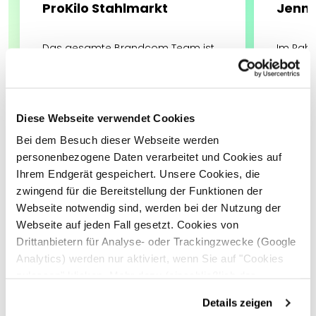
ProKilo Stahlmarkt
Jenny
Das gesamte Brandcom Team ist
Im Rahm
seit einigen Jahren ein sehr
lokal‘ 
verlässlicher und kompetenter
brandco
Partner rund um alle Bereiche des
effekti
Marketing für uns geworden. Ein
den Einz
Diese Webseite verwendet Cookies
besonderes Lob an Henning Fischer
sondern
für seine zielführende strategische
und Str
Bei dem Besuch dieser Webseite werden
personenbezogene Daten verarbeitet und Cookies auf
Ihrem Endgerät gespeichert. Unsere Cookies, die
zwingend für die Bereitstellung der Funktionen der
Webseite notwendig sind, werden bei der Nutzung der
Webseite auf jeden Fall gesetzt. Cookies von
Drittanbietern für Analyse- oder Trackingzwecke (Google
Analytics) werden nur aktiviert, wenn Sie auf "Cookies
zulassen" klicken. Mehr dazu (einschließlich der
Möglichkeit, die Einwilligungserklärung zu widerrufen)
Details zeigen
erfahren Sie in unserer
Datenschutzerklärung
—