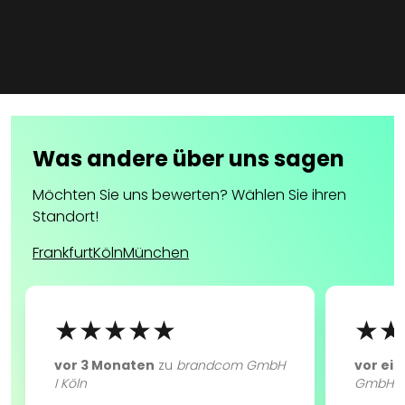
Was andere über uns sagen
Möchten Sie uns bewerten? Wählen Sie ihren
Standort!
Frankfurt
Köln
München
★★★★★
★★
vor 3 Monaten
zu
brandcom GmbH
vor ei
I Köln
GmbH I 