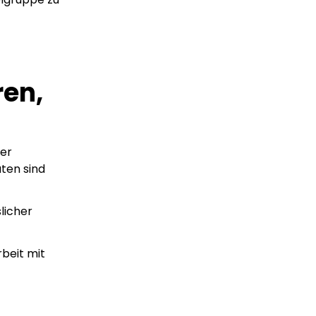
en,
der
ten sind
licher
rbeit mit