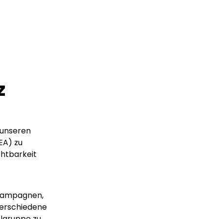
z
 unseren
EA) zu
chtbarkeit
kampagnen,
verschiedene
elgruppe zu