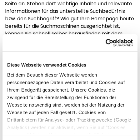
Seite an: Stehen dort wichtige Inhalte und relevante
Sowohl technisch als auch inhaltlich. Und das bezieht
Informationen für das unterstellte Suchbedürfnis
sich nicht allein auf die Informationen in der Rubrik
bzw. den Suchbegriff? Wie gut Ihre Homepage heute
„Aktuelles“. Die Welt da draußen dreht sich schnell.
bereits für die Suchmaschinen ausgerichtet ist,
Ihre Internetpräsenz sollte nicht den Eindruck
können Sie schnell selber herausfinden mit dem
machen, Sie würden nicht mit der Zeit gehen.
brandcom SEO-Check, mehr dazu
hier >>
SEO sollte unbedingt als Teil einer erfolgreichen
Inbound Marketing Strategie zu Ihrer Pflichtdisziplin
Diese Webseite verwendet Cookies
werden. Suchmaschinenoptimierung ist aber kein
Bei dem Besuch dieser Webseite werden
einmaliger Akt, den man nach Livegang einer neuen
personenbezogene Daten verarbeitet und Cookies auf
Website einmal vollzieht und dann ist es geschafft.
Ihrem Endgerät gespeichert. Unsere Cookies, die
Es ist eine kontinuierliche, komplexe und zeitintensive
Mehr erfahren
zwingend für die Bereitstellung der Funktionen der
Aufgabe, bei der viele Aspekte aus Technik, Inhalt,
Webseite notwendig sind, werden bei der Nutzung der
Aufbau und externen Faktoren eine Rolle spielen.
Webseite auf jeden Fall gesetzt. Cookies von
Wenn man sich dieser Aufgabe aber annimmt, dann
Drittanbietern für Analyse- oder Trackingzwecke (Google
hat man meist bessere Chancen als gedacht, es auf
Analytics) werden nur aktiviert, wenn Sie auf "Cookies
die erste Seite für bestimmte Suchbegriffe oder
zulassen" klicken. Mehr dazu (einschließlich der
Regionen zu schaffen. Diese Position ist vor allem