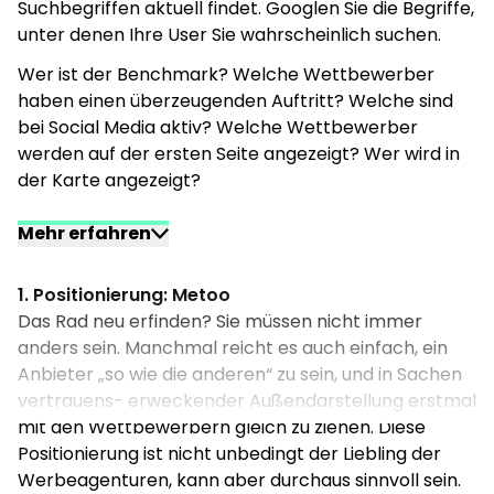
Suchbegriffen aktuell findet. Googlen Sie die Begriffe,
Testen Sie, welche Suchbegriffe ein hohes
unter denen Ihre User Sie wahrscheinlich suchen.
Suchvolumen haben. Kleines Beispiel: Brandcom ist
Wer ist der Benchmark? Welche Wettbewerber
eine Agentur für digitale Kommunikation. Danach
haben einen überzeugenden Auftritt? Welche sind
sucht aber kaum jemand. Der Begriff „Werbeagentur
bei Social Media aktiv? Welche Wettbewerber
Köln“ hat jedoch ein monatliches Volumen von 2900
werden auf der ersten Seite angezeigt? Wer wird in
konkreten Suchanfragen. Damit ist der potenzielle
der Karte angezeigt?
Kunde im Vertriebsjargon bereits „warm“.
Wahrscheinlich werden Sie ein paar Anbieter finden,
Mehr erfahren
die die eine oder andere Disziplin richtig gut machen
und eine tolle Website oder einen ansprechenden
1. Positionierung: Metoo
Online-Shop haben. Das sollte Sie nicht frustrieren,
Das Rad neu erfinden? Sie müssen nicht immer
sondern zeigt nur, dass es sich lohnt, in einen guten
anders sein. Manchmal reicht es auch einfach, ein
Auftritt und die damit einhergehende Positionierung
Anbieter „so wie die anderen“ zu sein, und in Sachen
zu investieren. Und vielleicht können Sie auch
vertrauens- erweckender Außendarstellung erstmal
manches davon lernen.
mit den Wettbewerbern gleich zu ziehen. Diese
Doch neben dem „Nachmachen“ gilt es, eine
Positionierung ist nicht unbedingt der Liebling der
Positionierungs-strategie zu wählen:
Werbeagenturen, kann aber durchaus sinnvoll sein.