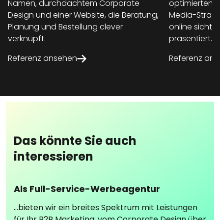
Namen, durchdachtem Corporate
optimierten I
Design und einer Website, die Beratung,
Media-Strate
Planung und Bestellung clever
online sicht
verknüpft.
präsentiert.​
Referenz ansehen
Referenz an
Das könnte Sie auch
interessieren
Als Full-Service-Werbeagentur
...bieten wir ein breites Spektrum mit Leistungen
für Ihr B2B Marketing: vom Corporate Design über