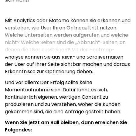
weil ca. 80 – 90 % der User gar nicht so weit
kommen.
Generische Suchanfragen zu bekommen, ist ein
Mit Analytics oder Matomo können Sie erkennen und
Weg. Wenn dies unmöglich erscheint, aufgrund des
verstehen, wie User Ihren Onlineauftritt nutzen.
Wettbewerbs oder weil Ihre potentiellen Kunden
Welche Unterseiten werden aufgerufen und welche
noch gar nicht wissen, dass es Ihre Lösung
nicht? Welche Seiten sind die „Abbruch“-Seiten, an
überhaupt gibt, dann gibt es noch genügend weitere
denen die User aussteigen? Mit der Heatmap-
Wege zum Ziel. Kommt der Prophet nicht zum Berg,
Analyse können Sie das Klick- und Scrollverhalten
geben wir dem Berg halt einen Ruck. SEO ist zwar
der User auf Ihrer Seite sichtbar machen und daraus
eine kontinuierliche, komplexe und zeitintensive
Erkenntnisse zur Optimierung ziehen.
Aufgabe, doch lohnt es sich gerade bei lokalen oder
Und vor allem: Der Erfolg sollte keine
regionalen Suchanfragen.
Momentaufnahme sein. Dafür lohnt es sich,
kontinuierlich eigenen, wertigen Content zu
produzieren und zu verstehen, woher die Kunden
EXKURS SEA / Online-Werbung
gekommen sind, die eine Anfrage gestellt haben.
GOOGLE ADWORDS – SEARCH & DISPLAY
Wenn Sie jetzt am Ball bleiben, dann erreichen Sie
Bei Google Search Kampagnen schalten Sie auf
Folgendes:
bestimmte Suchbegriffe, sogenannte „Keyword“-