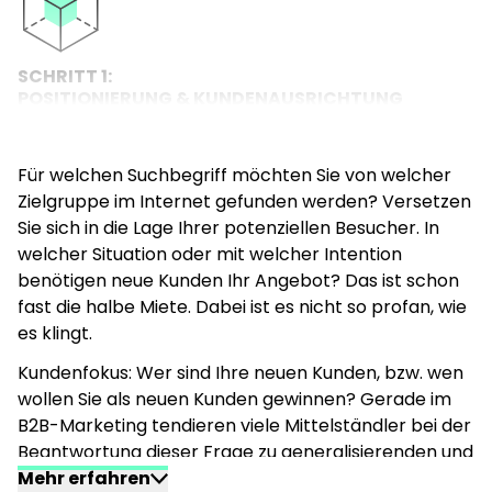
SCHRITT 1:
POSITIONIERUNG & KUNDENAUSRICHTUNG
Für welchen Suchbegriff möchten Sie von welcher
Zielgruppe im Internet gefunden werden? Versetzen
Sie sich in die Lage Ihrer potenziellen Besucher. In
welcher Situation oder mit welcher Intention
benötigen neue Kunden Ihr Angebot? Das ist schon
fast die halbe Miete. Dabei ist es nicht so profan, wie
es klingt.
Kundenfokus: Wer sind Ihre neuen Kunden, bzw. wen
wollen Sie als neuen Kunden gewinnen? Gerade im
B2B-Marketing tendieren viele Mittelständler bei der
Beantwortung dieser Frage zu generalisierenden und
schwammigen Aussagen wie etwa, „alle
Mehr erfahren