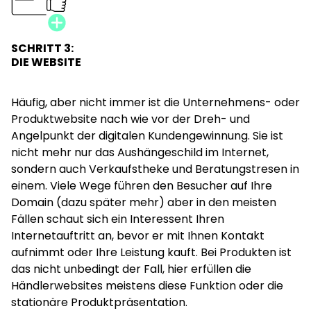
3. Positionierung: Ganz anders als alle anderen
Die spannendste, schwierigste und dennoch
SCHRITT 3:
DIE WEBSITE
erstrebenswerteste Positionierung. Um im Bild des
Arztes zu bleiben: Wenn Sie einen ganz neuen
Therapieansatz verfolgen und bewusst die Leute
Häufig, aber nicht immer ist die Unternehmens- oder
ansprechen wollen, die keine klassische Behandlung
Produktwebsite nach wie vor der Dreh- und
suchen, dann ist das die richtige Positionierung. Es
Angelpunkt der digitalen Kundengewinnung. Sie ist
reicht manchmal aber auch schon, eine ganz
nicht mehr nur das Aushängeschild im Internet,
andere Vermarktung für im Grunde ähnliche
sondern auch Verkaufstheke und Beratungstresen in
Produkte/ Leistungen anzubieten, um sich
einem. Viele Wege führen den Besucher auf Ihre
abzuheben. Wenn Sie definiert haben, wofür Sie in
Domain (dazu später mehr) aber in den meisten
Angrenzung zu Ihren Wettbewerbern stehen wollen,
Fällen schaut sich ein Interessent Ihren
dann lassen sich daraus Ableitungen treffen, auf
Internetauftritt an, bevor er mit Ihnen Kontakt
welchem Wege Sie dies am besten erreichen
aufnimmt oder Ihre Leistung kauft. Bei Produkten ist
können und was Ihr eigener Internetauftritt
das nicht unbedingt der Fall, hier erfüllen die
transportieren muss.
Händlerwebsites meistens diese Funktion oder die
stationäre Produktpräsentation.