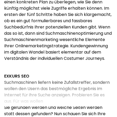
einen konkreten Plan zu überlegen, wie Sie denn
Expertise vertrauter machen können? Bieten Sie ihm
künftig möglichst viele Zugriffe erhalten können. Im
die Möglichkeit dazu, zum Beispiel durch Case
ersten der fünf Schritte haben Sie sich klargemacht,
Studies, Berichte, Whitepaper zum Download.
ob es ein gut formulierbares und fassbares
Suchbedürfnis Ihrer potenziellen Kunden gibt. Wenn
das so ist, dann sind Suchmaschinenoptimierung und
3. Oder geht es darum, in Kontakt zu bleiben? Die
Suchmaschinenmarketing wesentliche Elemente
Anmeldeoption zum Newsletter kann das leisten.
Ihrer Onlinemarketingstrategie. Kundengewinnung
im digitalen Wandel basiert elementar auf dem
Wenn eine direkte Kontaktaufnahme gewünscht und
Verständnis der individuellen Costumer Journeys.
sinnvoll ist, dann führen oftmals mehrere Wege zum
Ziel. Bieten Sie dem User viele Wege an, wird er sich
den für ihn liebsten aussuchen: E-Mail, Anruf,
EXKURS SEO
Kontaktformular, Chat, ... (nur Fax können Sie
Suchmaschinen liefern keine Zufallstreffer, sondern
mittlerweile getrost weglassen.)
wollen den Usern das bestmögliche Ergebnis im
Internet für ihre Suche anzeigen. Probieren Sie es
aus. Für was wollen
4. Da Ihre Website ein so zentraler und wichtiger
Sie gefunden werden und welche Seiten werden
Vertriebskanal zur Kundenakquise ist, sollten Sie
statt dessen gefunden? Nun schauen Sie sich Ihre
sie regelmäßig pflegen und aktualisieren.