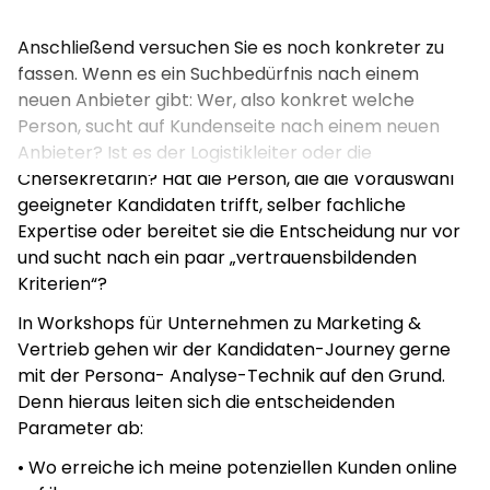
Handwerksbetriebe“ oder „alle kleinen und
mittelständischen Unternehmen“. Dabei leiten sich
Anschließend versuchen Sie es noch konkreter zu
aus der konkreten Antwort auf diese Frage viele
fassen. Wenn es ein Suchbedürfnis nach einem
wichtige Weichenstellungen ab. Wenn Sie Ihre
neuen Anbieter gibt: Wer, also konkret welche
Kunden nicht alle in einen Topf werfen können, dann
Person, sucht auf Kundenseite nach einem neuen
machen Sie mehrere Töpfe auf. Kategorisieren Sie
Anbieter? Ist es der Logistikleiter oder die
Ihre Hauptkundengruppen und finden Sie den
Chefsekretärin? Hat die Person, die die Vorauswahl
gemeinsamen Nenner:
geeigneter Kandidaten trifft, selber fachliche
Expertise oder bereitet sie die Entscheidung nur vor
Sind Ihre Zielgruppen ...
und sucht nach ein paar „vertrauensbildenden
Kriterien“?
... in der gleichen Branche tätig?
... mit einer vergleichbaren Aufgabenstellung
In Workshops für Unternehmen zu Marketing &
konfrontiert?
Vertrieb gehen wir der Kandidaten-Journey gerne
... durch akute Handlungszwänge oder Ereignisse auf
mit der Persona- Analyse-Technik auf den Grund.
der Suche nach einem neuen Anbieter?
Denn hieraus leiten sich die entscheidenden
Parameter ab:
• Wo erreiche ich meine potenziellen Kunden online