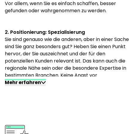
Vor allem, wenn Sie es einfach schaffen, besser
gefunden oder wahrgenommen zu werden.
2. Positionierung: Spezialisierung
Sie sind genauso wie die anderen, aber in einer Sache
sind Sie ganz besonders gut? Heben Sie einen Punkt
hervor, der Sie auszeichnet und der für den
potenziellen Kunden relevant ist. Das kann auch die
regionale Nähe sein oder die besondere Expertise in
bestimmten Branchen. Keine Angst vor
Spezialisierungen. Wenn Sie Orthopäde sind, dann
Mehr erfahren
können Sie nicht für Rücken, Knie, Hüfte,
Sprunggelenk und Fingerkuppen gleichzeitig
Koryphäe sein. Aber es gibt bestimmt genügend
Patienten, die einen Spezialisten für „Rücken“ suchen
und damit findet man einen Einstieg bzw.
Ansatzpunkt mit dem Interessenten.