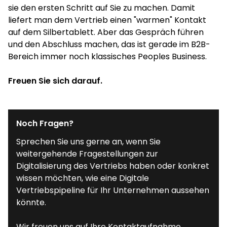
sie den ersten Schritt auf Sie zu machen. Damit
Partnerstatus, was uns leider keine besseren
liefert man dem Vertrieb einen "warmen" Kontakt
Konditionen verschafft, aber die Expertise
auf dem Silbertablett. Aber das Gespräch führen
dokumentiert, dass wir Ihr Budget optimal einsetzen
und den Abschluss machen, das ist gerade im B2B-
können.
Bereich immer noch klassisches Peoples Business.
Freuen Sie sich darauf.
Noch Fragen?
Sprechen Sie uns gerne an, wenn Sie
weitergehende Fragestellungen zur
Digitalisierung des Vertriebs haben oder konkret
wissen möchten, wie eine Digitale
Vertriebspipeline für Ihr Unternehmen aussehen
könnte.
Wir freuen uns auf Ihre Kontaktaufnahme.