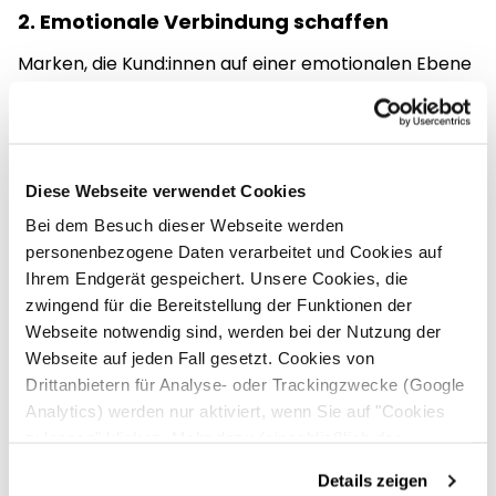
2. Emotionale Verbindung schaffen
Marken, die Kund:innen auf einer emotionalen Ebene
ansprechen, bauen stärkere Bindungen auf. Wenn
Kund:innen sich durch Geschichten oder Werte
angesprochen fühlen, wird die Marke für sie
bedeutsamer.
Diese Webseite verwendet Cookies
Bei dem Besuch dieser Webseite werden
3. Konsistentes Branding
personenbezogene Daten verarbeitet und Cookies auf
Ihrem Endgerät gespeichert. Unsere Cookies, die
Ein einheitliches Erscheinungsbild sorgt für
zwingend für die Bereitstellung der Funktionen der
Wiedererkennung und Vertrauen. Durch
Webseite notwendig sind, werden bei der Nutzung der
gleichbleibende Logos, Farben und Botschaften
Webseite auf jeden Fall gesetzt. Cookies von
bleiben Marken im Gedächtnis und wirken
Drittanbietern für Analyse- oder Trackingzwecke (Google
zuverlässig.
Analytics) werden nur aktiviert, wenn Sie auf "Cookies
zulassen" klicken. Mehr dazu (einschließlich der
Möglichkeit, die Einwilligungserklärung zu widerrufen)
4. Innovationen und Produktqualität
Details zeigen
erfahren Sie in unserer
Datenschutzerklärung
—