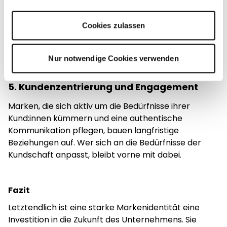
Impressum
.
Innovation ist entscheidend, um relevant zu bleiben.
Kund:innen kehren zu Marken zurück, die qualitativ
Cookies zulassen
hochwertige Produkte bieten und immer wieder
neue, aufregende Angebote auf den Markt bringen.
Nur notwendige Cookies verwenden
5. Kundenzentrierung und Engagement
Marken, die sich aktiv um die Bedürfnisse ihrer
Kund:innen kümmern und eine authentische
Kommunikation pflegen, bauen langfristige
Beziehungen auf. Wer sich an die Bedürfnisse der
Kundschaft anpasst, bleibt vorne mit dabei.
Fazit
Letztendlich ist eine starke Markenidentität eine
Investition in die Zukunft des Unternehmens. Sie