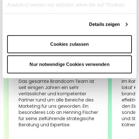
Analytics) werden nur aktiviert, wenn Sie auf "Cookies
Frankfurt
Köln
München
zulassen" klicken. Mehr dazu (einschließlich der
Möglichkeit, die Einwilligungserklärung zu widerrufen)
Details zeigen
erfahren Sie in unserer
Datenschutzerklärung
—
★★★★★
★★
Impressum
.
Cookies zulassen
vor 3 Monaten
zu
brandcom GmbH
vor ei
I Köln
GmbH I 
ProKilo Stahlmarkt
Jenny
Nur notwendige Cookies verwenden
Das gesamte Brandcom Team ist
Im Rahm
seit einigen Jahren ein sehr
lokal‘ 
verlässlicher und kompetenter
brandco
Partner rund um alle Bereiche des
effekti
Marketing für uns geworden. Ein
den Einz
besonderes Lob an Henning Fischer
sondern
für seine zielführende strategische
und Str