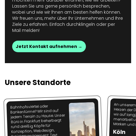
möchten mehr darüber erfahren, wie wir arbeiten?
Lassen Sie uns gerne persönlich besprechen,
wobei und wie wir Ihnen am besten helfen können.
Wir freuen uns, mehr über Ihr Unternehmen und Ihre
Ziele zu erfahren. Einfach durchklingeln oder per
Mail melden!
Jetzt Kontakt aufnehmen →
Unsere Standorte
An unserem
Herzen der Do
men­arbeit un
Bahnhofsviertel oder
Bankentürme? Wir sind auf
jedem Terrain zu Hause. Unser
Büro in Frankfurt beherbergt
Marken und
rund dreißig Köpfe für
Konzeption, Webdesign,
Köln
Projektmanagement, Text,