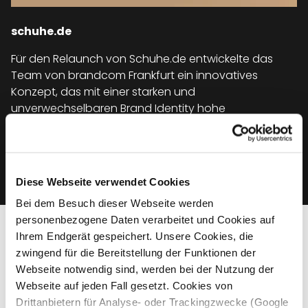
schuhe.de
Für den Relaunch von Schuhe.de entwickelte das
Team von brandcom Frankfurt ein innovatives
Konzept, das mit einer starken und
unverwechselbaren Brand Identity hohe
Aufmerksamkeit und Wiedererkennung garantiert.
Referenz ansehen
Diese Webseite verwendet Cookies
Bei dem Besuch dieser Webseite werden
personenbezogene Daten verarbeitet und Cookies auf
Ihrem Endgerät gespeichert. Unsere Cookies, die
Was andere über uns sagen
zwingend für die Bereitstellung der Funktionen der
Webseite notwendig sind, werden bei der Nutzung der
Möchten Sie uns bewerten? Wählen Sie ihren
Webseite auf jeden Fall gesetzt. Cookies von
Standort!
Drittanbietern für Analyse- oder Trackingzwecke (Google