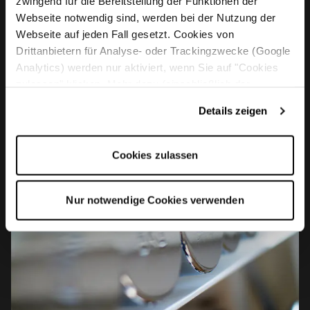
zwingend für die Bereitstellung der Funktionen der
Webseite notwendig sind, werden bei der Nutzung der
Webseite auf jeden Fall gesetzt. Cookies von
Drittanbietern für Analyse- oder Trackingzwecke (Google
Analytics) werden nur aktiviert, wenn Sie auf "Cookies
zulassen" klicken. Mehr dazu (einschließlich der
Möglichkeit, die Einwilligungserklärung zu widerrufen)
Details zeigen
erfahren Sie in unserer
Datenschutzerklärung
—
Impressum
.
Cookies zulassen
Nur notwendige Cookies verwenden