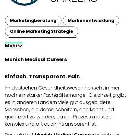
Marketingberatung
Marken­entwicklung
Online Marketing Strategie
Full-Service-Werbeagentur
Mehr
Suchmaschinenoptimierung
Websites
Munich Medical Careers
Corporate Design
B2C-Marketing
Einfach. Transparent. Fair.
Im deutschen Gesundheitswesen herrscht immer
noch ein starker Fachkräftemangel. Gleichzeitig gibt
es in anderen Ländern viele gut ausgebildete
Menschen, die daran scheitern, anerkannt und
qualifiziert zu werden, da der Prozess meist zu
komplex und oft auch intransparent ist.
Deshalb hat
Munich Medical Careers
es sich zur