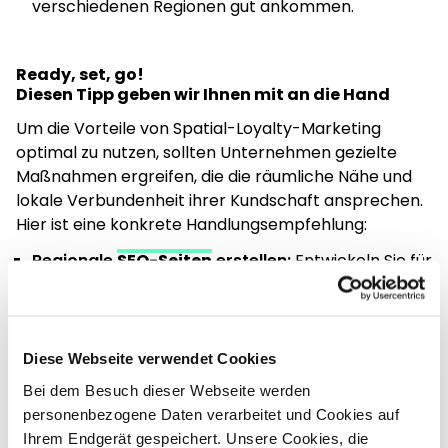
verschiedenen Regionen gut ankommen.
Ready, set, go!
Diesen Tipp geben wir Ihnen mit an die Hand
Um die Vorteile von Spatial-Loyalty-Marketing
optimal zu nutzen, sollten Unternehmen gezielte
Maßnahmen ergreifen, die die räumliche Nähe und
lokale Verbundenheit ihrer Kundschaft ansprechen.
Hier ist eine konkrete Handlungsempfehlung:
Regionale
SEO-Seiten
erstellen:
Entwickeln Sie für
jede Region, in der Ihr Unternehmen aktiv ist,
separate Landingpages. Diese Seiten sollten
speziell auf lokale Suchbegriffe und Bedürfnisse
optimiert sein, um in den Suchergebnissen für
Diese Webseite verwendet Cookies
geografisch spezifische Anfragen eine höhere
Bei dem Besuch dieser Webseite werden
Sichtbarkeit zu erzielen. Nutzen Sie regionale
personenbezogene Daten verarbeitet und Cookies auf
Keywords, die für die jeweilige Region relevant sind,
Ihrem Endgerät gespeichert. Unsere Cookies, die