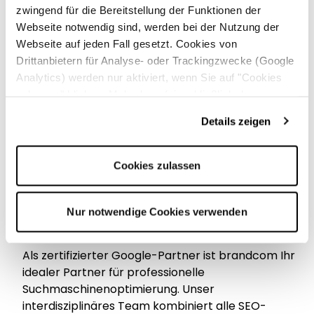
und integrieren Sie Inhalte, die auf lokale
zwingend für die Bereitstellung der Funktionen der
Besonderheiten, kulturelle Eigenheiten und die
Webseite notwendig sind, werden bei der Nutzung der
spezifischen Anforderungen Ihrer Zielgruppe
Webseite auf jeden Fall gesetzt. Cookies von
zugeschnitten sind.
Drittanbietern für Analyse- oder Trackingzwecke (Google
Analytics) werden nur aktiviert, wenn Sie auf "Cookies
Zusätzlich sollten diese regionalen Seiten auch
zulassen" klicken. Mehr dazu (einschließlich der
Informationen über lokale Events,
Möglichkeit, die Einwilligungserklärung zu widerrufen)
Partnerschaften oder besondere Angebote
Details zeigen
erfahren Sie in unserer
Datenschutzerklärung
—
enthalten, um die Bindung zur lokalen
Impressum
.
Gemeinschaft zu stärken. Stellen Sie sicher, dass
Cookies zulassen
Ihre regionalen Seiten aktuelle und relevante
Inhalte bieten, die regelmäßig aktualisiert werden,
um das Engagement und die Loyalität der Kunden
Nur notwendige Cookies verwenden
zu fördern.
Als zertifizierter Google-Partner ist brandcom Ihr
idealer Partner für professionelle
Suchmaschinenoptimierung. Unser
interdisziplinäres Team kombiniert alle SEO-