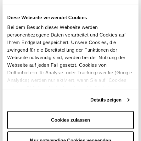
Diese Webseite verwendet Cookies
1.
Bei dem Besuch dieser Webseite werden
personenbezogene Daten verarbeitet und Cookies auf
Sicherheitsdienst
Ihrem Endgerät gespeichert. Unsere Cookies, die
zwingend für die Bereitstellung der Funktionen der
Webseite notwendig sind, werden bei der Nutzung der
2.
Webseite auf jeden Fall gesetzt. Cookies von
Drittanbietern für Analyse- oder Trackingzwecke (Google
Analytics) werden nur aktiviert, wenn Sie auf "Cookies
Bewachung
zulassen" klicken. Mehr dazu (einschließlich der
Möglichkeit, die Einwilligungserklärung zu widerrufen)
Details zeigen
erfahren Sie in unserer
Datenschutzerklärung
—
3.
Impressum
.
Cookies zulassen
Servicekräfte
Nur notwendige Cookies verwenden