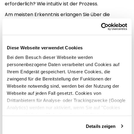
erforderlich? Wie intuitiv ist der Prozess.
Am meisten Erkenntnis erlangen Sie über die
Auswertungstools Ihrer Website (z.B. Google
Analytics).
4. Phase Bindung – Kunden halten und ausbauen
Diese Webseite verwendet Cookies
Je nach Kaufzyklen ist es entscheidend, einen
Bei dem Besuch dieser Webseite werden
Erstkunden zu halten und zu binden.
personenbezogene Daten verarbeitet und Cookies auf
Ihrem Endgerät gespeichert. Unsere Cookies, die
Auch hierfür gibt es digital viele Möglichkeiten, sei es
zwingend für die Bereitstellung der Funktionen der
der gute alte Newsletter, Ihre Social Media
Webseite notwendig sind, werden bei der Nutzung der
Präsenzen oder wiederkehrende personalisierte
Webseite auf jeden Fall gesetzt. Cookies von
Angebote.
Drittanbietern für Analyse- oder Trackingzwecke (Google
Wichtig ist es, den Kontakt nicht abreißen zu lassen,
Analytics) werden nur aktiviert, wenn Sie auf "Cookies
wenn das erste Geschäft erfolgt ist. Dann beginnt
zulassen" klicken. Mehr dazu (einschließlich der
die Beziehung ja erst. Interessieren Sie sich für Ihren
Möglichkeit, die Einwilligungserklärung zu widerrufen)
Details zeigen
Kunden. Nehmen Sie Kontakt zu ihm auf. Der
erfahren Sie in unserer
Datenschutzerklärung
—