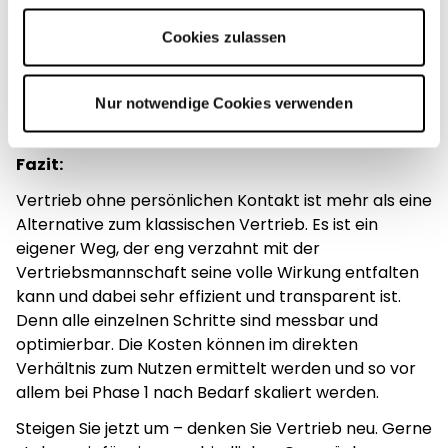
klassische Vertrieb kann hier vieles mit digitalen
Impressum
.
Medien lösen, das persönliche, individuelle Gespräch
Cookies zulassen
und das ehrliche Interesse an der Zufriedenheit des
Kunden lässt sich auch mit künstlicher Intelligenz
noch nicht zur Zufriedenheit lösen.
Nur notwendige Cookies verwenden
Fazit:
Vertrieb ohne persönlichen Kontakt ist mehr als eine
Alternative zum klassischen Vertrieb. Es ist ein
eigener Weg, der eng verzahnt mit der
Vertriebsmannschaft seine volle Wirkung entfalten
kann und dabei sehr effizient und transparent ist.
Denn alle einzelnen Schritte sind messbar und
optimierbar. Die Kosten können im direkten
Verhältnis zum Nutzen ermittelt werden und so vor
allem bei Phase 1 nach Bedarf skaliert werden.
Steigen Sie jetzt um – denken Sie Vertrieb neu. Gerne