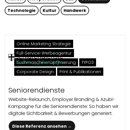
Technologie
Kultur
Handwerk
Online Marketing Strategie
Full-Service-Werbeagentur
Suchmaschinenoptimierung
TYPO3
Corporate Design
Print & Publikationen
Seniorendienste
Website-Relaunch, Employer Branding & Azubi-
Kampagne für die Seniorendienste: So haben wir
digitale Sichtbarkeit & Bewerbungen generiert.
Diese Referenz ansehen →