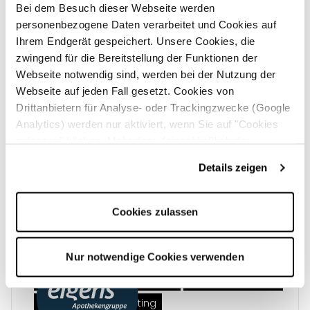
Bei dem Besuch dieser Webseite werden
Social Media
Google Ads
personenbezogene Daten verarbeitet und Cookies auf
Print & Publikationen
B2C-Marketing
Ihrem Endgerät gespeichert. Unsere Cookies, die
zwingend für die Bereitstellung der Funktionen der
Webseite notwendig sind, werden bei der Nutzung der
Webseite auf jeden Fall gesetzt. Cookies von
Gemeinsam gegen Darmkrebs
Drittanbietern für Analyse- oder Trackingzwecke (Google
Analytics) werden nur aktiviert, wenn Sie auf "Cookies
Ernstes Thema aufs Plakat gebracht – Print, Presse
zulassen" klicken. Mehr dazu (einschließlich der
und Ads für die Blitz-Kampagne von Gemeinsam
Möglichkeit, die Einwilligungserklärung zu widerrufen)
gegen Darmkrebs.
Details zeigen
erfahren Sie in unserer
Datenschutzerklärung
—
Impressum
.
Diese Referenz ansehen →
Cookies zulassen
Nur notwendige Cookies verwenden
Marken­entwicklung
Full-Service-Werbeagentur
Websites
Silverstripe CMS
Corporate Design
Kooperatives Marketing