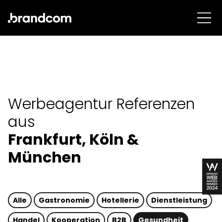
Werbeagentur Referenzen
aus
Frankfurt, Köln &
München
Alle
Gastronomie
Hotellerie
Dienstleistung
Handel
Kooperation
B2B
Gesundheit